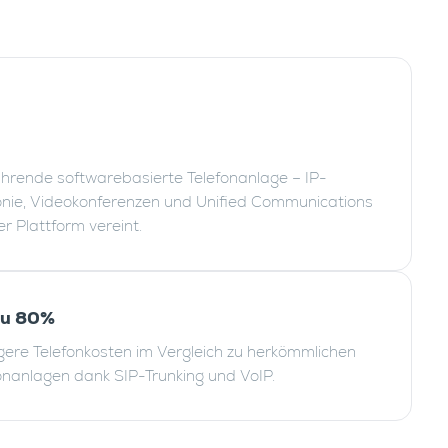
ührende softwarebasierte Telefonanlage – IP-
onie, Videokonferenzen und Unified Communications
ner Plattform vereint.
zu 80%
gere Telefonkosten im Vergleich zu herkömmlichen
onanlagen dank SIP-Trunking und VoIP.