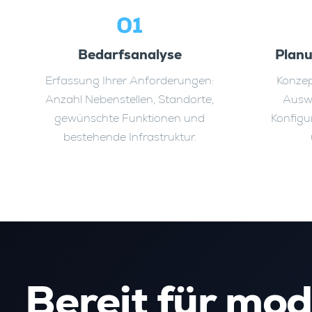
01
Bedarfsanalyse
Planu
Erfassung Ihrer Anforderungen:
Konzep
Anzahl Nebenstellen, Standorte,
Ausw
gewünschte Funktionen und
Konfigu
bestehende Infrastruktur.
Bereit für mo