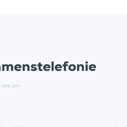
hmenstelefonie
n uns um