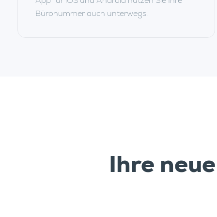
App für iOS und Android nutzen Sie Ihre
Büronummer auch unterwegs.
Ihre neue