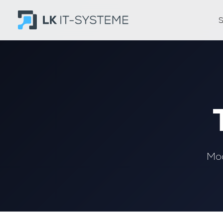
S
Mod