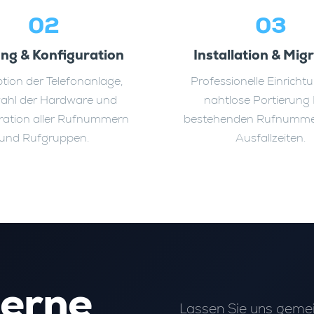
02
03
ng & Konfiguration
Installation & Mig
tion der Telefonanlage,
Professionelle Einricht
ahl der Hardware und
nahtlose Portierung 
ration aller Rufnummern
bestehenden Rufnumme
und Rufgruppen.
Ausfallzeiten.
derne
Lassen Sie uns geme