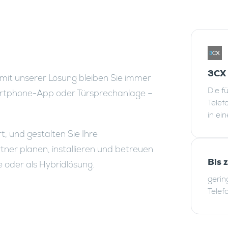
3CX
 mit unserer Lösung bleiben Sie immer
Die f
martphone-App oder Türsprechanlage –
Telef
in ei
rt, und gestalten Sie Ihre
tner planen, installieren und betreuen
Bis 
e oder als Hybridlösung.
gerin
Telef