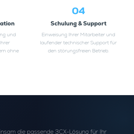
04
ration
Schulung & Support
ung und
Einweisung Ihrer Mitarbeiter und
Ihrer
laufender technischer Support für
rn ohne
den störungsfreien Betrieb.
insam die passende 3CX-Lösung für Ihr