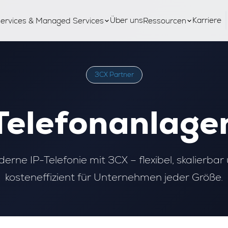
Über uns
Karriere
ervices & Managed Services
Ressourcen
3CX Partner
Telefonanlage
erne IP-Telefonie mit 3CX – flexibel, skalierbar
kosteneffizient für Unternehmen jeder Größe.